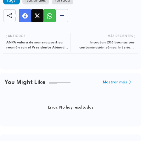
Tags:
Nacionales
Portada
ANTIGUOS
MÁS RECIENTES
ANPA valora de manera positiva
Incautan 206 bocinas por
reunión con el Presidente Abinader
contaminación sónica; Interior y
en el Palacio Nacional
Policía las entrega al Ministerio
Público
You Might Like
Mostrar más
Error:
No hay resultados