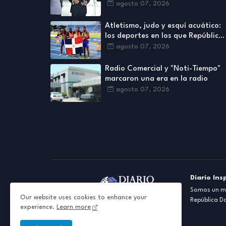
proceso interno para escoger
agosto 07, 2026
nuevas autoridades
Atletismo, judo y esquí acuático:
los deportes en los que República
Dominicana se ha destacado más
agosto 07, 2026
Radio Comercial y "Noti-Tiempo"
marcaron una era en la radio
agosto 07, 2026
Diario Ins
Somos un me
Our website uses cookies to enhance your
República D
experience.
Learn more