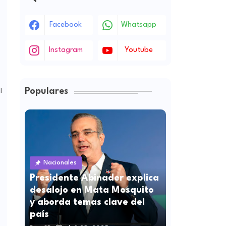
Facebook
Whatsapp
Instagram
Youtube
Populares
l
Nacionales
Presidente Abinader explica
desalojo en Mata Mosquito
y aborda temas clave del
país