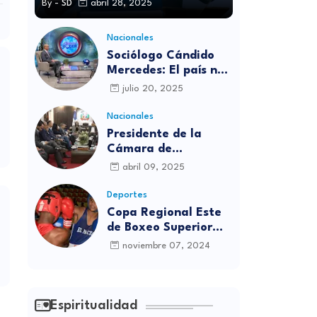
By -
SD
abril 28, 2025
Nacionales
Sociólogo Cándido
Mercedes: El país no
está preparado para
julio 20, 2025
las candidaturas
independientes
Nacionales
Presidente de la
Cámara de
diputados se
abril 09, 2025
solidariza con
víctimas de la
Deportes
discoteca Jet Set
Copa Regional Este
de Boxeo Superior
será inaugurada este
noviembre 07, 2024
viernes en Sabana
Grande de Boyá
Espiritualidad