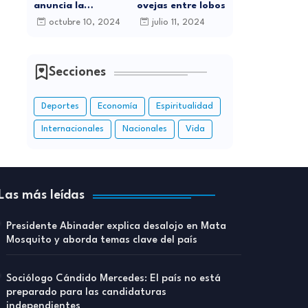
anuncia la
ovejas entre lobos
celebración de sus
octubre 10, 2024
julio 11, 2024
15 Años de
Carrera Musical
con Gran
Concierto en
Secciones
Santo Domingo
Deportes
Economía
Espiritualidad
Internacionales
Nacionales
Vida
Las más leídas
Presidente Abinader explica desalojo en Mata
Mosquito y aborda temas clave del país
Sociólogo Cándido Mercedes: El país no está
preparado para las candidaturas
independientes