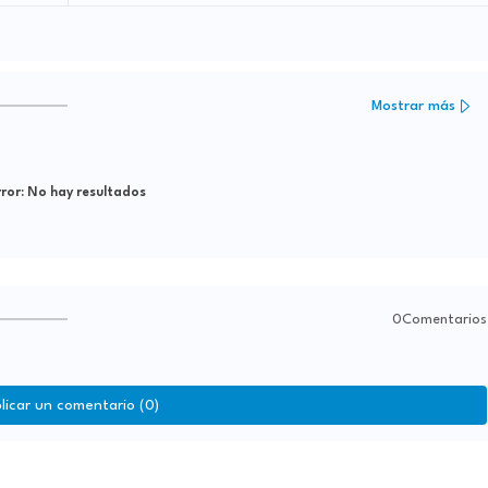
Mostrar más
ror:
No hay resultados
0Comentarios
licar un comentario (0)