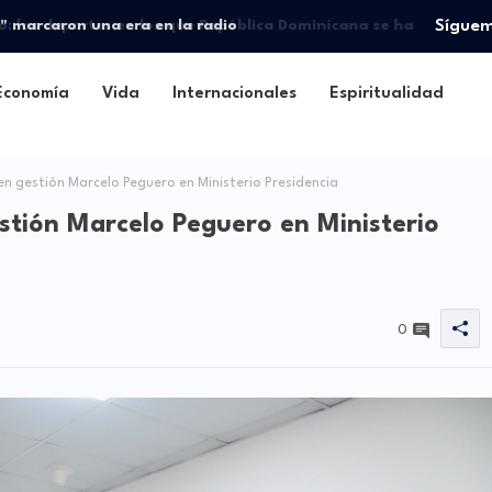
" marcaron una era en la radio
Sígue
Economía
Vida
Internacionales
Espiritualidad
n gestión Marcelo Peguero en Ministerio Presidencia
stión Marcelo Peguero en Ministerio
0