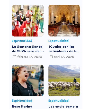
Espiritualidad
Espiritualidad
La Semana Santa
¿Cuáles son las
de 2026 será del
actividades de la
29 de marzo al 5
iglesia católica
febrero 17, 2026
abril 17, 2025
de abril: ¿por qué
para este Jueves
cambia de fecha
Santo?
cada año?
Espiritualidad
Espiritualidad
Rosa Karina
Los envío como a