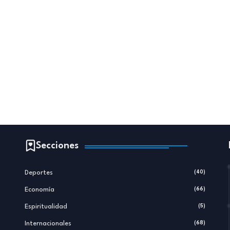
Secciones
Deportes
(40)
Economía
(66)
s
Espiritualidad
(5)
Internacionales
(68)