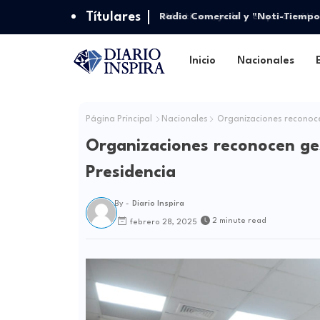
Títulares
Radio Comercial y "Noti-Tiempo
Inicio
Nacionales
Página Principal
Nacionales
Organizaciones reconoce
Organizaciones reconocen ge
Presidencia
By -
Diario Inspira
2 minute read
febrero 28, 2025