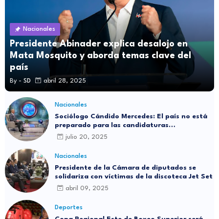
Nacionales
Presidente Abinader explica desalojo en
Mata Mosquito y aborda temas clave del
país
By -
SD
abril 28, 2025
Nacionales
Sociólogo Cándido Mercedes: El país no está
preparado para las candidaturas
independientes
julio 20, 2025
Nacionales
Presidente de la Cámara de diputados se
solidariza con víctimas de la discoteca Jet Set
abril 09, 2025
Deportes
Copa Regional Este de Boxeo Superior será