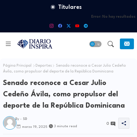
Títulares
Error:
No hay resultados
Página Principal
Deportes
Senado reconoce a Cesar Julio Cedeño
Ávila, como propulsor del deporte de la República Dominicana
Senado reconoce a Cesar Julio
Cedeño Ávila, como propulsor del
deporte de la República Dominicana
By -
SD
0
3 minute read
marzo 19, 2025