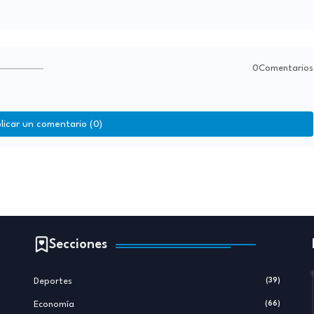
0Comentarios
licar un comentario (0)
Secciones
Deportes
(39)
Economía
(66)