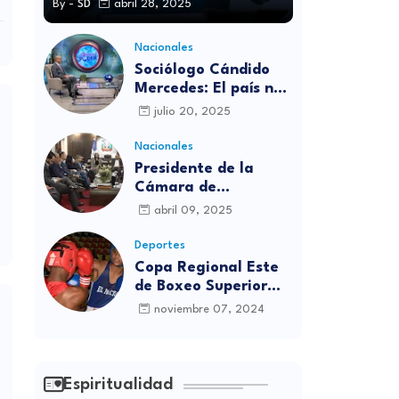
By -
SD
abril 28, 2025
Nacionales
Sociólogo Cándido
Mercedes: El país no
está preparado para
julio 20, 2025
las candidaturas
independientes
Nacionales
Presidente de la
Cámara de
diputados se
abril 09, 2025
solidariza con
víctimas de la
Deportes
discoteca Jet Set
Copa Regional Este
de Boxeo Superior
será inaugurada este
noviembre 07, 2024
viernes en Sabana
Grande de Boyá
Espiritualidad