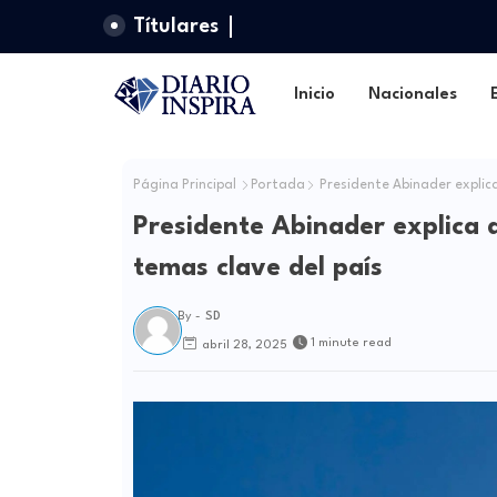
Títulares
Inicio
Nacionales
Página Principal
Portada
Presidente Abinader explic
Presidente Abinader explica
temas clave del país
By -
SD
1 minute read
abril 28, 2025