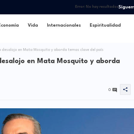
Sígue
Error:
No hay resultados
Economía
Vida
Internacionales
Espiritualidad
a desalojo en Mata Mosquito y aborda temas clave del país
 desalojo en Mata Mosquito y aborda
0