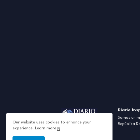
Diario Ins
Somos un me
Our website uses cookies to enhance your
República D
experience.
Learn more