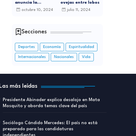
anuncia la
ovejas entre lobos
celebración de sus
octubre 10, 2024
julio 11, 2024
15 Años de
Carrera Musical
con Gran
Concierto en
Secciones
Santo Domingo
Deportes
Economía
Espiritualidad
Internacionales
Nacionales
Vida
Las más leídas
Presidente Abinader explica desalojo en Mata
Mosquito y aborda temas clave del país
Sociólogo Cándido Mercedes: El país no está
preparado para las candidaturas
independientes