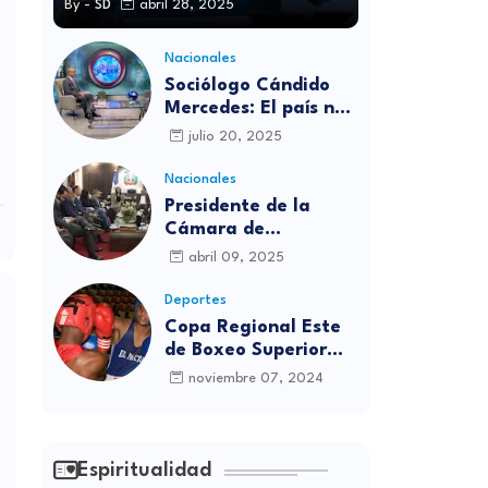
By -
SD
abril 28, 2025
Nacionales
Sociólogo Cándido
Mercedes: El país no
está preparado para
julio 20, 2025
las candidaturas
independientes
Nacionales
Presidente de la
Cámara de
diputados se
abril 09, 2025
solidariza con
víctimas de la
Deportes
discoteca Jet Set
Copa Regional Este
de Boxeo Superior
será inaugurada este
noviembre 07, 2024
viernes en Sabana
Grande de Boyá
Espiritualidad