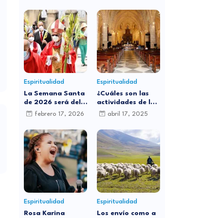
Espiritualidad
Espiritualidad
La Semana Santa
¿Cuáles son las
de 2026 será del
actividades de la
29 de marzo al 5
iglesia católica
febrero 17, 2026
abril 17, 2025
de abril: ¿por qué
para este Jueves
cambia de fecha
Santo?
cada año?
Espiritualidad
Espiritualidad
Rosa Karina
Los envío como a