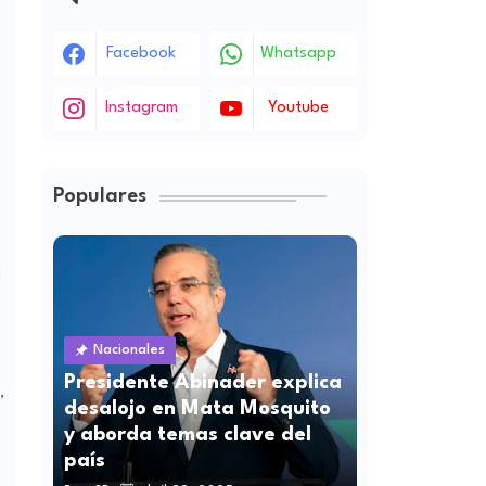
Facebook
Whatsapp
Instagram
Youtube
Populares
l
Nacionales
Presidente Abinader explica
,
desalojo en Mata Mosquito
y aborda temas clave del
país