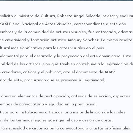
olicitó al ministro de Cultura, Roberto Ángel Salcedo, revisar y evalua
XXXI Bienal Nacional de Artes Visuales, correspondiente a este año.
iembros y de la comunidad de artistas visuales, fue entregada, además
o de creatividad y formación artística Amaury Sánchez. La misma resaltó
ural más significativo para las artes visuales en el país.
ndamental para el desarrollo y la proyección del arte dominicano. Este
ilidad de los artistas, sino que también contribuye a la legitimación d
 creadores, críticos y el público”, cita el documento de ADAV.
to de este, procurando que se preserve su legitimidad,
abarcan elementos de participación, criterios de selección, aspectos
tiempos de convocatoria y equidad en la premiación.
ivos para instalaciones artísticas, una mejor definición de los roles
ón de los términos legales que rigen el uso y cesión de obras.
la necesidad de circunscribir la convocatoria a artistas profesionales