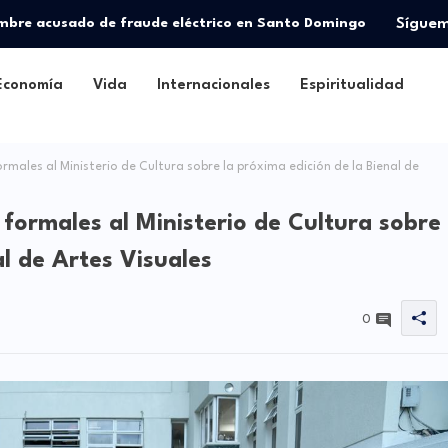
ombre acusado de fraude eléctrico en Santo Domingo
Sígue
Economía
Vida
Internacionales
Espiritualidad
ales al Ministerio de Cultura sobre la próxima edición de la Bienal de
ormales al Ministerio de Cultura sobre
al de Artes Visuales
0