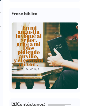
r
Frase biblíca
,
e
Contáctanos: