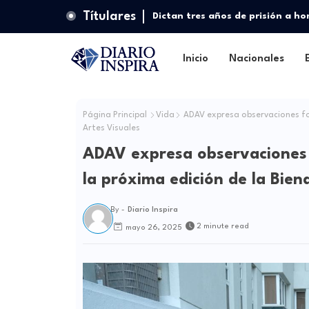
Títulares
Dictan tres años de prisión a h
Oeste
Inicio
Nacionales
Página Principal
Vida
ADAV expresa observaciones form
Artes Visuales
ADAV expresa observaciones f
la próxima edición de la Bien
By -
Diario Inspira
2 minute read
mayo 26, 2025