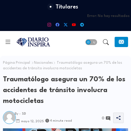
Títulares
Error:
No hay resultados
Página Principal
Nacionales
Traumatólogo asegura un 70% de los
accidentes de tránsito involucra motocicletas
Traumatólogo asegura un 70% de los
accidentes de tránsito involucra
motocicletas
By -
SD
0
4 minute read
mayo 12, 2025