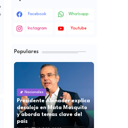
e
Facebook
Whatsapp
ó
Instagram
Youtube
Populares
Nacionales
Presidente Abinader explica
desalojo en Mata Mosquito
y aborda temas clave del
país