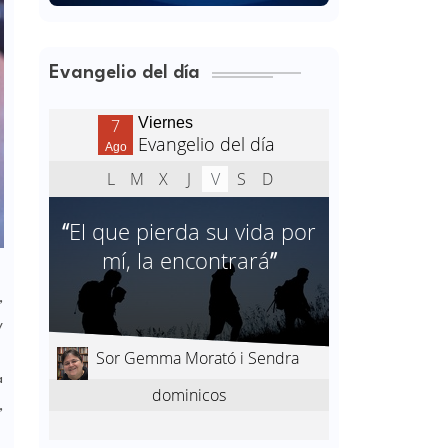
Evangelio del día
,
y
a
,