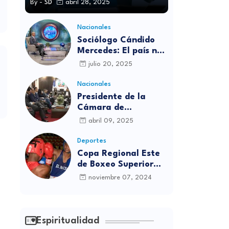
By -
SD
abril 28, 2025
Nacionales
Sociólogo Cándido
Mercedes: El país no
está preparado para
julio 20, 2025
las candidaturas
independientes
Nacionales
Presidente de la
Cámara de
diputados se
abril 09, 2025
solidariza con
víctimas de la
Deportes
discoteca Jet Set
Copa Regional Este
de Boxeo Superior
será inaugurada este
noviembre 07, 2024
viernes en Sabana
Grande de Boyá
Espiritualidad