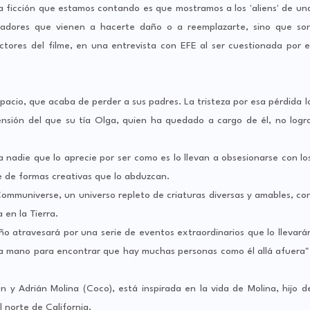
a ficción que estamos contando es que mostramos a los 'aliens' de un
radores que vienen a hacerte daño o a reemplazarte, sino que so
ctores del filme, en una entrevista con EFE al ser cuestionada por e
spacio, que acaba de perder a sus padres. La tristeza por esa pérdida l
sión del que su tía Olga, quien ha quedado a cargo de él, no logr
a nadie que lo aprecie por ser como es lo llevan a obsesionarse con lo
e de formas creativas que lo abduzcan.
 Communiverse, un universo repleto de criaturas diversas y amables, co
 en la Tierra.
niño atravesará por una serie de eventos extraordinarios que lo llevará
a mano para encontrar que hay muchas personas como él allá afuera"
ian y Adrián Molina (Coco), está inspirada en la vida de Molina, hijo d
 norte de California.