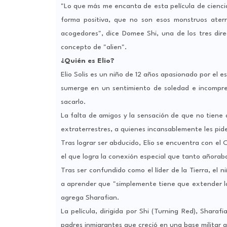
"Lo que más me encanta de esta película de cienci
forma positiva, que no son esos monstruos ater
acogedores", dice Domee Shi, una de los tres dire
concepto de "alien".
¿Quién es Elio?
Elio Solis es un niño de 12 años apasionado por el e
sumerge en un sentimiento de soledad e incompren
sacarlo.
La falta de amigos y la sensación de que no tiene 
extraterrestres, a quienes incansablemente les pid
Tras lograr ser abducido, Elio se encuentra con el
el que logra la conexión especial que tanto añoraba
Tras ser confundido como el líder de la Tierra, el 
a aprender que "simplemente tiene que extender l
agrega Sharafian.
La película, dirigida por Shi (Turning Red), Sharaf
padres inmigrantes que creció en una base militar al