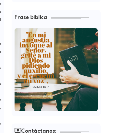
a
n
Frase biblíca
l
o
a
s
n
n
,
e
Contáctanos: