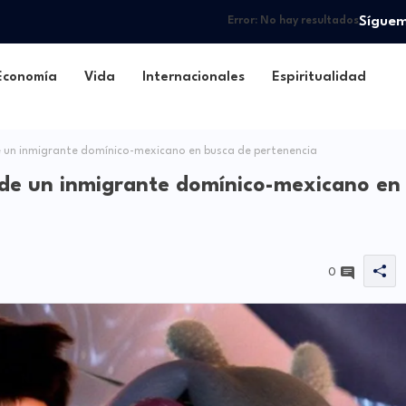
Sígue
Error:
No hay resultados
Economía
Vida
Internacionales
Espiritualidad
 de un inmigrante domínico-mexicano en busca de pertenencia
ia de un inmigrante domínico-mexicano en
0