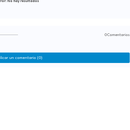
ror:
No hay resultados
0Comentarios
licar un comentario (0)