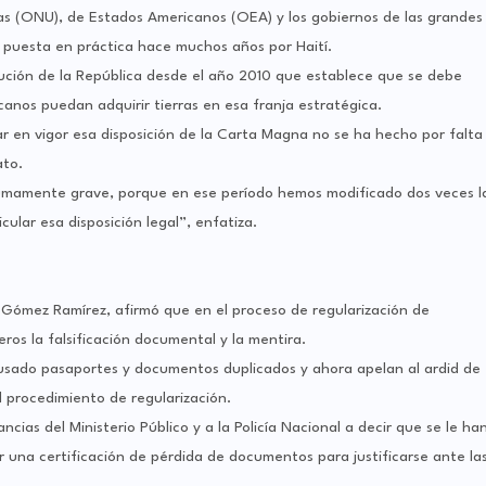
as (ONU), de Estados Americanos (OEA) y los gobiernos de las grandes
puesta en práctica hace muchos años por Haití.
itución de la República desde el año 2010 que establece que se debe
anos puedan adquirir tierras en esa franja estratégica.
 en vigor esa disposición de la Carta Magna no se ha hecho por falta
ato.
sumamente grave, porque en ese período hemos modificado dos veces l
ular esa disposición legal”, enfatiza.
n Gómez Ramírez, afirmó que en el proceso de regularización de
ros la falsificación documental y la mentira.
usado pasaportes y documentos duplicados y ahora apelan al ardid de
 procedimiento de regularización.
cias del Ministerio Público y a la Policía Nacional a decir que se le ha
una certificación de pérdida de documentos para justificarse ante la