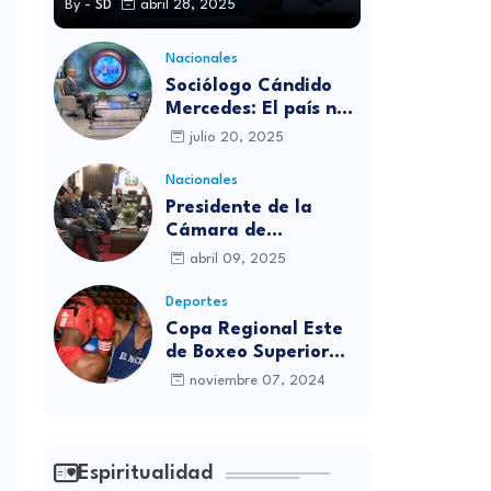
By -
SD
abril 28, 2025
Nacionales
Sociólogo Cándido
Mercedes: El país no
está preparado para
julio 20, 2025
las candidaturas
independientes
Nacionales
Presidente de la
Cámara de
diputados se
abril 09, 2025
solidariza con
víctimas de la
Deportes
discoteca Jet Set
Copa Regional Este
de Boxeo Superior
será inaugurada este
noviembre 07, 2024
viernes en Sabana
Grande de Boyá
Espiritualidad