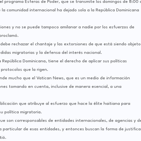
 el programa Esferas de Poder, que se transmite los domingos de 8:00 
la comunidad internacional ha dejado sola a la República Dominicana
aciones y no se puede tampoco amilanar a nadie por los esfuerzos de
proclamó.
 debe rechazar el chantaje y las extorsiones de que está siendo objeto
idas migratorias y la defensa del interés nacional.
a República Dominicana, tiene el derecho de aplicar sus políticas
 protocolos que la rigen.
ende mucho que el Vatican News, que es un medio de información
iones tomando en cuenta, inclusive de manera esencial, a una
ublicación que atribuye al esfuerzo que hace la élite haitiana para
u política migratoria.
ue son corresponsables de entidades internacionales, de agencias y d
particular de esas entidades, y entonces buscan la forma de justifica
tió.