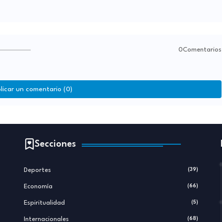
0Comentarios
licar un comentario (0)
Secciones
Deportes
(39)
Economía
(66)
Espiritualidad
(5)
Internacionales
(68)