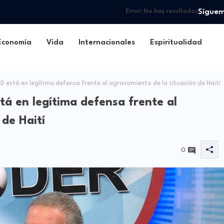
Sígue
Error:
No hay resultados
Economía
Vida
Internacionales
Espiritualidad
 está en legítima defensa frente al agravamiento de la situación de Haití
á en legítima defensa frente al
de Haití
0