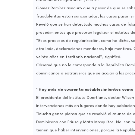
autoridades migratorias”, alertó.
Gómez Ramírez aseguró que a pesar de que se sabe 
fraudulentas están sancionadas, los casos pasan sin
Reveló que se han detectado muchos casos de falsif
procedimientos que procuran legalizar el estatus de 
“Esos procesos de regularización, como he dicho, se 
otro lado, declaraciones mendaces, bajo mentiras. 
veinte años en territorio nacional”, significó.
Observó que no le corresponde a la República Domi
dominicanos o extranjeros que se acojan a los proce
“Hay más de cuarenta establecimientos como e
El presidente del Instituto Duartiano, doctor Wilso
intervenciones más en lugares donde hay poblacion
“Mucha gente piensa que se resolvió el asunto de e
Dominicana con Friusa y Mata Mosquitos. No, son má
tienen que haber intervenciones, porque la Repúbl