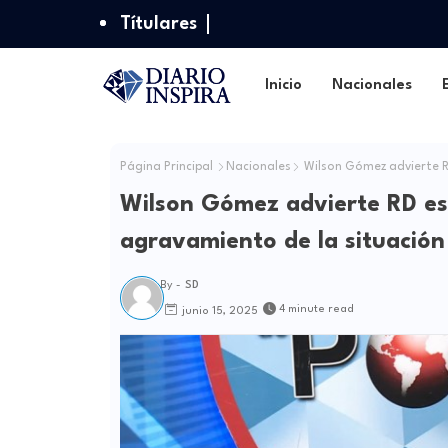
Títulares
Inicio
Nacionales
Página Principal
Nacionales
Wilson Gómez advierte RD
Wilson Gómez advierte RD est
agravamiento de la situación 
By -
SD
4 minute read
junio 15, 2025