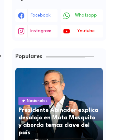
Facebook
Whatsapp
Instagram
Youtube
a
Populares
Nacionales
Presidente Abinader explica
desalojo en Mata Mosquito
n
y aborda temas clave del
s
país