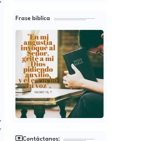
a
Frase biblíca
e
r
Contáctanos: