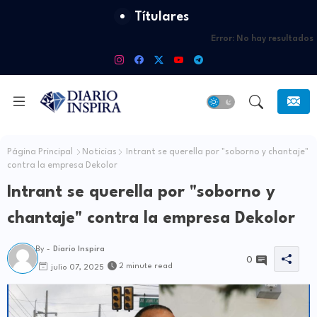
Títulares
Error:
No hay resultados
Página Principal
Noticias
Intrant se querella por "soborno y chantaje"
contra la empresa Dekolor
Intrant se querella por "soborno y
chantaje" contra la empresa Dekolor
By -
Diario Inspira
0
2 minute read
julio 07, 2025