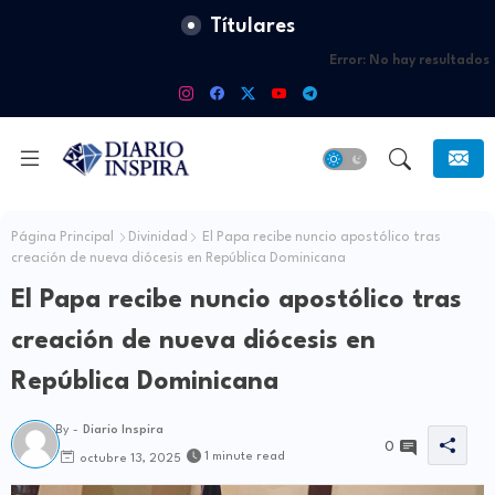
Títulares
Error:
No hay resultados
Página Principal
Divinidad
El Papa recibe nuncio apostólico tras
creación de nueva diócesis en República Dominicana
El Papa recibe nuncio apostólico tras
creación de nueva diócesis en
República Dominicana
By -
Diario Inspira
0
1 minute read
octubre 13, 2025