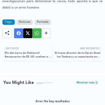
investigaciones para determinar la causa, todo apunta a que se
debió a un error humano
Tags:
Noticias
Portada
ANTIGUOS
MÁS RECIENTES
¡Fin del cierre de Gobierno!
El nuevo director de la Opret Jhael
Aeropuertos de EE. UU. vuelven a la
Isa Tavárez y su experiencia en el
normalidad
transporte masivo
You Might Like
Mostrar más
Error:
No hay resultados