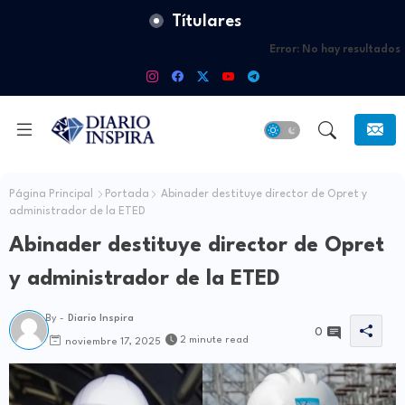
Títulares
Error:
No hay resultados
Página Principal
Portada
Abinader destituye director de Opret y
administrador de la ETED
Abinader destituye director de Opret
y administrador de la ETED
By -
Diario Inspira
0
2 minute read
noviembre 17, 2025