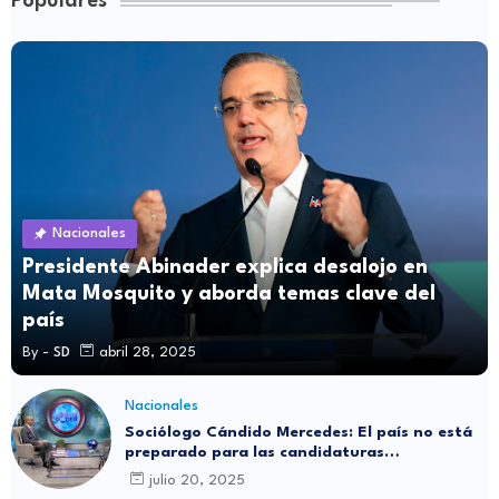
Populares
Nacionales
Presidente Abinader explica desalojo en
Mata Mosquito y aborda temas clave del
país
By -
SD
abril 28, 2025
Nacionales
Sociólogo Cándido Mercedes: El país no está
preparado para las candidaturas
independientes
julio 20, 2025