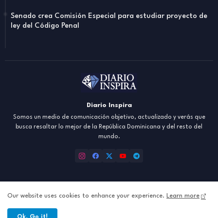
Senado crea Comisión Especial para estudiar proyecto de
ley del Código Penal
Diario Inspira
Somos un medio de comunicación objetivo, actualizado y verás que
busca resaltar lo mejor de la República Dominicana y del resto del
mundo.
Our website uses cookies to enhance your experience.
Learn more
Inicio
About
Contact us
Política de Privacidad
Ok, Go it!