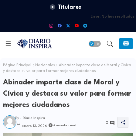
Títulares
Error:
No hay resultados
Página Principal
Nacionales
Abinader imparte clase de Moral y Cívica
y destaca su valor para formar mejores ciudadanos
Abinader imparte clase de Moral y
Cívica y destaca su valor para formar
mejores ciudadanos
By -
Diario Inspira
0
4 minute read
enero 13, 2026