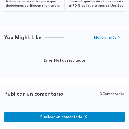
Gobierno abre centro para que
Familia Espaillat dice ha resarcido
ciudadanos verifiquen si un celular
al 70 % de las víctimas del Jet Set
es robado
You Might Like
Mostrar más
Error:
No hay resultados
Publicar un comentario
0Comentarios
Publicar un comentario (0)