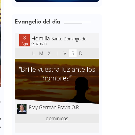
Evangelio del día
y
e
s