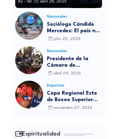
By -
SD
abril 28, 2025
Nacionales
Sociólogo Cándido
Mercedes: El país no
está preparado para
julio 20, 2025
las candidaturas
independientes
Nacionales
Presidente de la
Cámara de
diputados se
abril 09, 2025
solidariza con
víctimas de la
Deportes
discoteca Jet Set
Copa Regional Este
de Boxeo Superior
será inaugurada este
noviembre 07, 2024
viernes en Sabana
Grande de Boyá
Espiritualidad