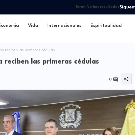
Sígue
Error:
No hay resultados
Economía
Vida
Internacionales
Espiritualidad
a reciben las primeras cédulas
 reciben las primeras cédulas
0