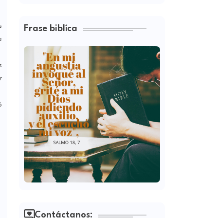
s
Frase biblíca
e
s
r
ó
Contáctanos: