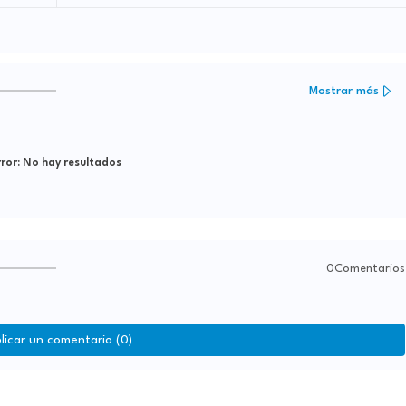
Mostrar más
ror:
No hay resultados
0Comentarios
licar un comentario (0)