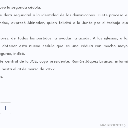
tuvo la segunda cédula.
e dará seguridad a la identidad de los dominicanos. «Este proceso e
o», expresó Abinader, quien felicitó a la Junta por el trabajo qu
res, de todos los partidos, a ayudar, a acudir. A las iglesias, a lo
para obtener esta nueva cédula que es una cédula con mucho mayo
gura», indicó.
ede central de la JCE, cuyo presidente, Román Jáquez Liranzo, inform
o hasta el 31 de marzo de 2027.
s.
MÁS RECIENTES