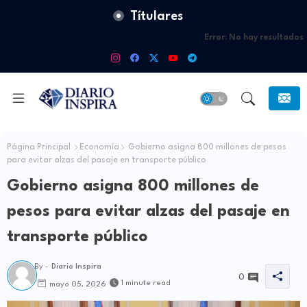
Títulares
Error:
No hay resultados
Página Principal
Economía
Gobierno asigna 800 millones de pesos
para evitar alzas del pasaje en transporte público
Gobierno asigna 800 millones de
pesos para evitar alzas del pasaje en
transporte público
By -
Diario Inspira
0
1 minute read
mayo 05, 2026