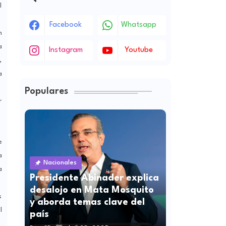
l
Facebook
Whatsapp
n
a
Instagram
Youtube
,
a
Populares
r
e
a
Nacionales
a
Presidente Abinader explica
desalojo en Mata Mosquito
s
y aborda temas clave del
l
país