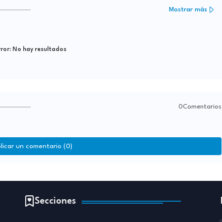
Mostrar más
ror:
No hay resultados
0Comentarios
licar un comentario (0)
Secciones