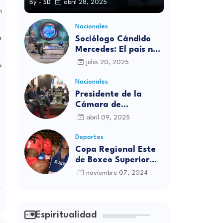
By -
SD
abril 28, 2025
n
Nacionales
a
Sociólogo Cándido
Mercedes: El país no
está preparado para
julio 20, 2025
s
las candidaturas
independientes
Nacionales
Presidente de la
Cámara de
diputados se
abril 09, 2025
solidariza con
víctimas de la
Deportes
discoteca Jet Set
Copa Regional Este
de Boxeo Superior
será inaugurada este
noviembre 07, 2024
viernes en Sabana
Grande de Boyá
Espiritualidad