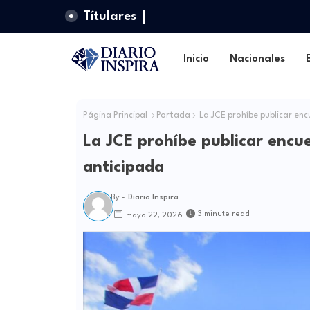
Títulares
Inicio
Nacionales
Página Principal
Portada
La JCE prohíbe publicar enc
La JCE prohíbe publicar encu
anticipada
By -
Diario Inspira
3 minute read
mayo 22, 2026