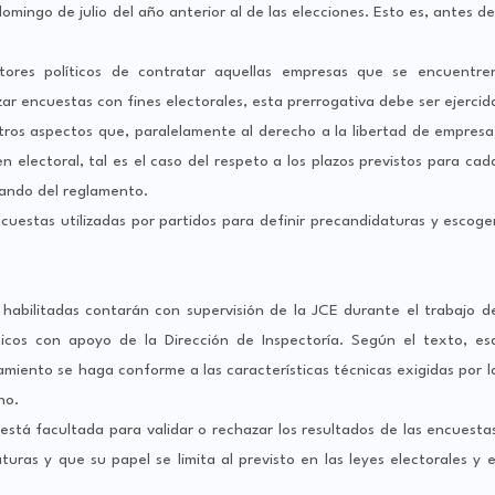
omingo de julio del año anterior al de las elecciones. Esto es, antes de
tores políticos de contratar aquellas empresas que se encuentre
ar encuestas con fines electorales, esta prerrogativa debe ser ejercid
ros aspectos que, paralelamente al derecho a la libertad de empresa
n electoral, tal es el caso del respeto a los plazos previstos para cad
rando del reglamento.
uestas utilizadas por partidos para definir precandidaturas y escoge
 habilitadas contarán con supervisión de la JCE durante el trabajo d
ticos con apoyo de la Dirección de Inspectoría. Según el texto, es
tamiento se haga conforme a las características técnicas exigidas por l
eno.
 está facultada para validar o rechazar los resultados de las encuesta
turas y que su papel se limita al previsto en las leyes electorales y e