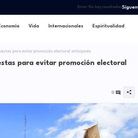
Sígue
Error:
No hay resultados
Economía
Vida
Internacionales
Espiritualidad
uestas para evitar promoción electoral anticipada
estas para evitar promoción electoral
0