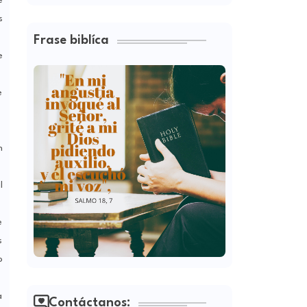
s
Frase biblíca
e
e
n
l
e
s
o
a
Contáctanos: