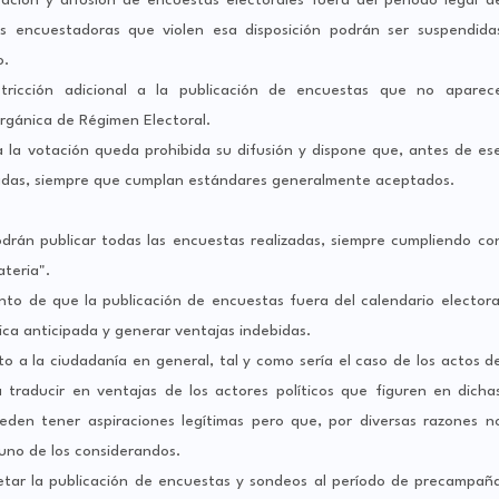
s encuestadoras que violen esa disposición podrán ser suspendida
o.
stricción adicional a la publicación de encuestas que no aparec
Orgánica de Régimen Electoral.
a la votación queda prohibida su difusión y dispone que, antes de es
izadas, siempre que cumplan estándares generalmente aceptados.
podrán publicar todas las encuestas realizadas, siempre cumpliendo co
ateria".
ento de que la publicación de encuestas fuera del calendario electora
ca anticipada y generar ventajas indebidas.
to a la ciudadanía en general, tal y como sería el caso de los actos d
a traducir en ventajas de los actores políticos que figuren en dicha
den tener aspiraciones legítimas pero que, por diversas razones n
 uno de los considerandos.
etar la publicación de encuestas y sondeos al período de precampañ