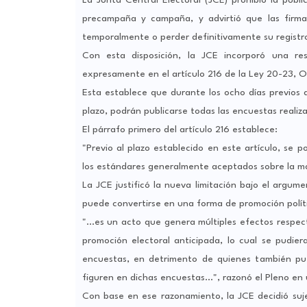
precampaña y campaña, y advirtió que las firma
temporalmente o perder definitivamente su registr
Con esta disposición, la JCE incorporó una re
expresamente en el artículo 216 de la Ley 20-23, 
Esta establece que durante los ocho días previos 
plazo, podrán publicarse todas las encuestas real
El párrafo primero del artículo 216 establece:
"Previo al plazo establecido en este artículo, se 
los estándares generalmente aceptados sobre la m
La JCE justificó la nueva limitación bajo el argum
puede convertirse en una forma de promoción políti
"...es un acto que genera múltiples efectos respec
promoción electoral anticipada, lo cual se pudier
encuestas, en detrimento de quienes también pue
figuren en dichas encuestas...", razonó el Pleno en
Con base en ese razonamiento, la JCE decidió suj