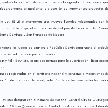
motivó la inclusión de la iniciativa en la agenda, al considerar qu
bajadores agrícolas mediante la ejecución de importantes proyectos d
la Ley 118-21 e incorporan tres nuevos literales relacionados con l
zua II-Pueblo Viejo, el mantenimiento del puente Francisco del Rosari
 Santo Domingo y San Francisco de Macorís.
 regula los juegos de azar en la República Dominicana hasta el artícul
uar su estudio en una próxima sesión.
n y Félix Bautista, establece normas para la autorización, fiscalizació
aís.
ncas registradas en el territorio nacional y contempla mecanismos d
cipación de menores de edad, además de reglas más estrictas sobr
 ley que designa con el nombre de Hospital Central Clínico-Quirúrgic
entral Clínico-Quirúrgico de la Ciudad Sanitaria Doctor Luis Eduard