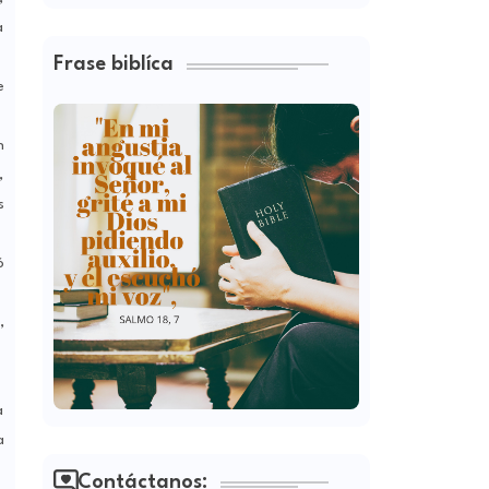
a
Frase biblíca
e
n
,
s
ó
,
a
a
Contáctanos: