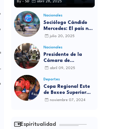
By -
SD
abril 28, 2025
o
Nacionales
Sociólogo Cándido
Mercedes: El país no
o
está preparado para
julio 20, 2025
las candidaturas
independientes
Nacionales
a
Presidente de la
Cámara de
diputados se
,
abril 09, 2025
solidariza con
víctimas de la
Deportes
a
discoteca Jet Set
Copa Regional Este
de Boxeo Superior
será inaugurada este
noviembre 07, 2024
viernes en Sabana
Grande de Boyá
Espiritualidad