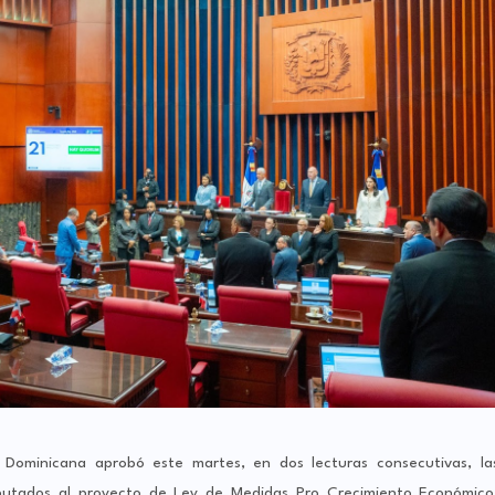
Dominicana aprobó este martes, en dos lecturas consecutivas, la
iputados al proyecto de Ley de Medidas Pro Crecimiento Económico