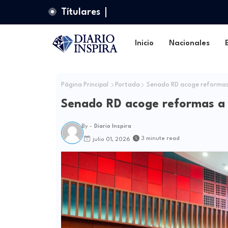
Títulares
Inicio
Nacionales
Página Principal
Portada
Senado RD acoge reformas
Senado RD acoge reformas a
By -
Diario Inspira
3 minute read
julio 01, 2026