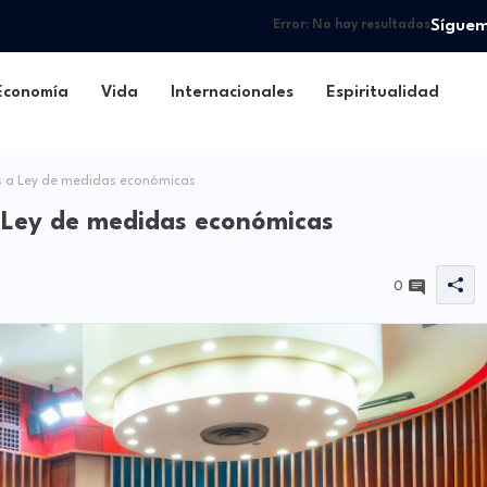
Sígue
Error:
No hay resultados
Economía
Vida
Internacionales
Espiritualidad
 a Ley de medidas económicas
 Ley de medidas económicas
0