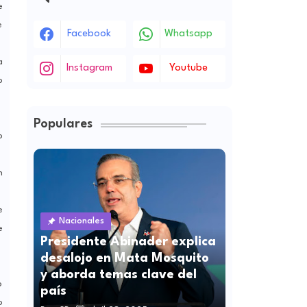
e
e
Facebook
Whatsapp
a
Instagram
Youtube
o
Populares
o
n
e
Nacionales
e
Presidente Abinader explica
desalojo en Mata Mosquito
y aborda temas clave del
o
país
o