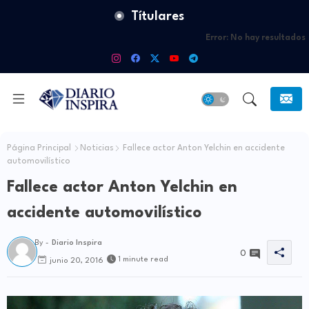
Títulares
Error:
No hay resultados
Página Principal
Noticias
Fallece actor Anton Yelchin en accidente
automovilístico
Fallece actor Anton Yelchin en
accidente automovilístico
By -
Diario Inspira
0
1 minute read
junio 20, 2016