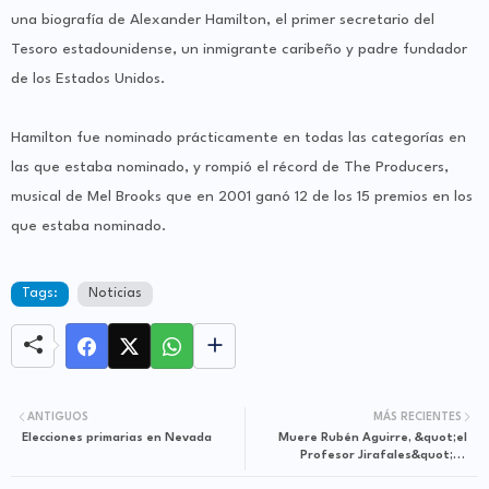
una biografía de Alexander Hamilton, el primer secretario del
Tesoro estadounidense, un inmigrante caribeño y padre fundador
de los Estados Unidos.
Hamilton fue nominado prácticamente en todas las categorías en
las que estaba nominado, y rompió el récord de The Producers,
musical de Mel Brooks que en 2001 ganó 12 de los 15 premios en los
que estaba nominado.
Tags:
Noticias
ANTIGUOS
MÁS RECIENTES
Elecciones primarias en Nevada
Muere Rubén Aguirre, &quot;el
Profesor Jirafales&quot; el
maestro más famoso de América