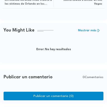
Lin-Manuel Miranda rinde tributo a
Kesha vuelve a actuar en Las
las víctimas de Orlando en los
Vegas
Premios Tony
You Might Like
Mostrar más
Error:
No hay resultados
Publicar un comentario
0Comentarios
Publicar un comentario (0)