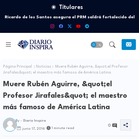
Títulares
Atletismo, judo y esquí acuático: los deportes en los que
República Dominicana se ha destacado más
Página Principal
Noticias
Muere Rubén Aguirre, &quot;el Profesor
Jirafales&quot; el maestro más famoso de América Latina
Muere Rubén Aguirre, &quot;el
Profesor Jirafales&quot; el maestro
más famoso de América Latina
By -
Diario Inspira
0
1 minute read
junio 17, 2016