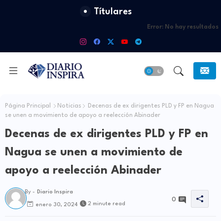
Títulares
Error:
No hay resultados
Página Principal
Noticias
Decenas de ex dirigentes PLD y FP en Nagua
se unen a movimiento de apoyo a reelección Abinader
Decenas de ex dirigentes PLD y FP en
Nagua se unen a movimiento de
apoyo a reelección Abinader
By -
Diario Inspira
0
2 minute read
enero 30, 2024