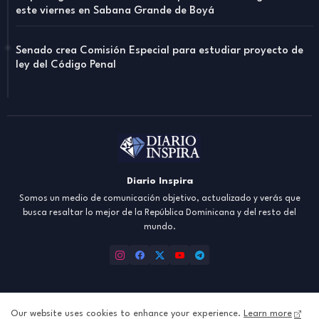
este viernes en Sabana Grande de Boyá
Senado crea Comisión Especial para estudiar proyecto de
ley del Código Penal
Diario Inspira
Somos un medio de comunicación objetivo, actualizado y verás que
busca resaltar lo mejor de la República Dominicana y del resto del
mundo.
Our website uses cookies to enhance your experience.
Learn more
Inicio
About
Contact us
Política de Privacidad