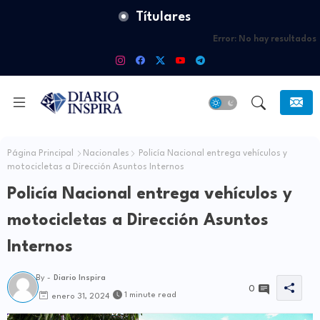
Títulares
Error:
No hay resultados
Página Principal
Nacionales
Policía Nacional entrega vehículos y
motocicletas a Dirección Asuntos Internos
Policía Nacional entrega vehículos y
motocicletas a Dirección Asuntos
Internos
By -
Diario Inspira
0
1 minute read
enero 31, 2024