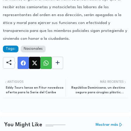
recibir estas camionetas y motocicletas las labores de los
representantes del orden en esa dirección, serán apegadas a la
ética y moral para ejercer sus funciones con efectividad y
transparencia para que los miembros policiales sigan protegiendo y
sirviendo con honor a la ciudadanía.
Tags:
Nacionales
ANTIGUOS
MÁS RECIENTES
Eddy Tours lanza en Fitur novedosa
República Dominicana, un destino
oferta para la Serie del Caribe
seguro para cirugías plásticas,
según Sodocipre
You Might Like
Mostrar más