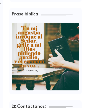
,
Frase biblíca
e
Contáctanos: