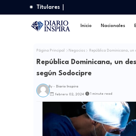
Títulares
Inicio
Nacionales
Página Principal
Negocios
República Dominicana, un d
República Dominicana, un dest
según Sodocipre
By -
Diario Inspira
1 minute read
febrero 02, 2024