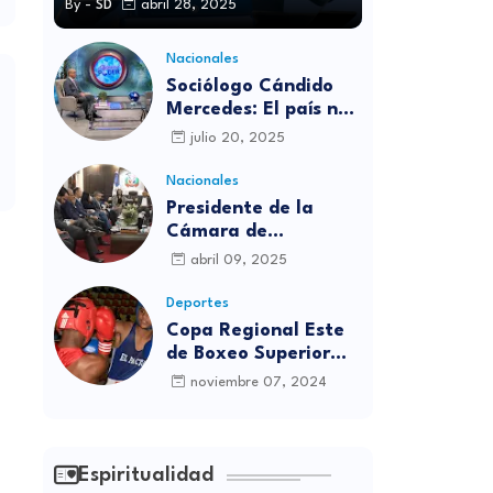
By -
SD
abril 28, 2025
Nacionales
Sociólogo Cándido
Mercedes: El país no
está preparado para
julio 20, 2025
las candidaturas
independientes
Nacionales
Presidente de la
Cámara de
diputados se
abril 09, 2025
solidariza con
víctimas de la
Deportes
discoteca Jet Set
Copa Regional Este
de Boxeo Superior
será inaugurada este
noviembre 07, 2024
viernes en Sabana
Grande de Boyá
Espiritualidad