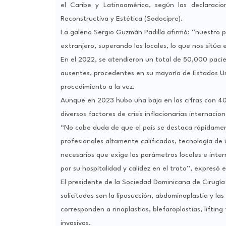
el Caribe y Latinoamérica, según las declaracio
Reconstructiva y Estética (Sodocipre).
La galeno Sergio Guzmán Padilla afirmó: “nuestro p
extranjero, superando los locales, lo que nos sitúa 
En el 2022, se atendieron un total de 50,000 pacie
ausentes, procedentes en su mayoría de Estados Uni
procedimiento a la vez.
Aunque en 2023 hubo una baja en las cifras con 4
diversos factores de crisis inflacionarias internacio
“No cabe duda de que el país se destaca rápidament
profesionales altamente calificados, tecnología de 
necesarios que exige los parámetros locales e inte
por su hospitalidad y calidez en el trato”, expresó e
El presidente de la Sociedad Dominicana de Cirugía 
solicitadas son la liposucción, abdominoplastia y l
corresponden a rinoplastias, blefaroplastias, lifting
invasivos.