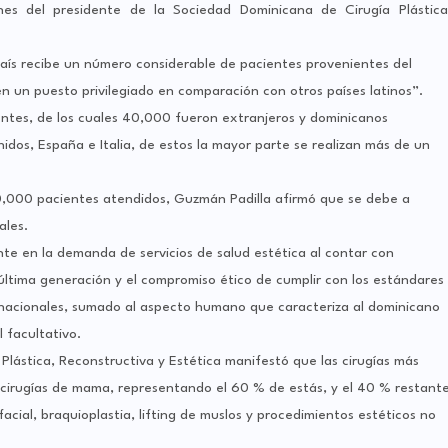
nes del presidente de la Sociedad Dominicana de Cirugía Plástica
aís recibe un número considerable de pacientes provenientes del
en un puesto privilegiado en comparación con otros países latinos”.
ntes, de los cuales 40,000 fueron extranjeros y dominicanos
dos, España e Italia, de estos la mayor parte se realizan más de un
0,000 pacientes atendidos, Guzmán Padilla afirmó que se debe a
nales.
e en la demanda de servicios de salud estética al contar con
última generación y el compromiso ético de cumplir con los estándares
rnacionales, sumado al aspecto humano que caracteriza al dominicano
l facultativo.
Plástica, Reconstructiva y Estética manifestó que las cirugías más
as cirugías de mama, representando el 60 % de estás, y el 40 % restant
 facial, braquioplastia, lifting de muslos y procedimientos estéticos no