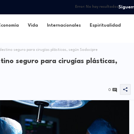
Sígue
Error:
No hay resultados
Economía
Vida
Internacionales
Espiritualidad
estino seguro para cirugías plásticas, según Sodocipre
ino seguro para cirugías plásticas,
0