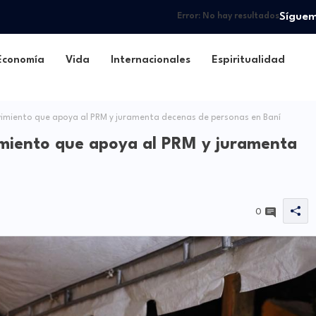
Sígue
Error:
No hay resultados
Economía
Vida
Internacionales
Espiritualidad
miento que apoya al PRM y juramenta decenas de personas en Baní
miento que apoya al PRM y juramenta
0