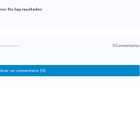
ror:
No hay resultados
0Comentarios
licar un comentario (0)