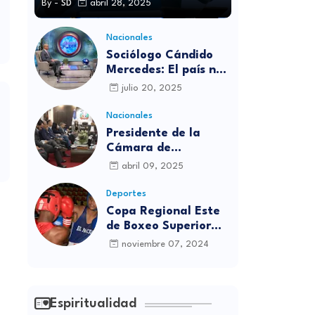
By -
SD
abril 28, 2025
Nacionales
Sociólogo Cándido
Mercedes: El país no
está preparado para
julio 20, 2025
las candidaturas
independientes
Nacionales
Presidente de la
Cámara de
diputados se
abril 09, 2025
solidariza con
víctimas de la
Deportes
discoteca Jet Set
Copa Regional Este
de Boxeo Superior
será inaugurada este
noviembre 07, 2024
viernes en Sabana
Grande de Boyá
Espiritualidad