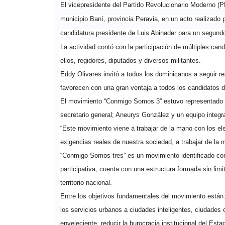
El vicepresidente del Partido Revolucionario Moderno (
municipio Baní, provincia Peravia, en un acto realizado
candidatura presidente de Luis Abinader para un segundo
La actividad contó con la participación de múltiples cand
ellos, regidores, diputados y diversos militantes.
Eddy Olivares invitó a todos los dominicanos a seguir re
favorecen con una gran ventaja a todos los candidatos 
El movimiento “Conmigo Somos 3” estuvo representado p
secretario general; Aneurys González y un equipo integra
“Este movimiento viene a trabajar de la mano con los el
exigencias reales de nuestra sociedad, a trabajar de la
“Conmigo Somos tres” es un movimiento identificado co
participativa, cuenta con una estructura formada sin lim
territorio nacional.
Entre los objetivos fundamentales del movimiento están: 
los servicios urbanos a ciudades inteligentes, ciudades
envejeciente, reducir la burocracia institucional del Estad