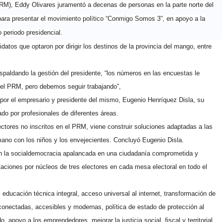
PRM), Eddy Olivares juramentó a decenas de personas en la parte norte del
 para presentar el movimiento político “Conmigo Somos 3”, en apoyo a la
 periodo presidencial.
idatos que optaron por dirigir los destinos de la provincia del mango, entre
spaldando la gestión del presidente, “los números en las encuestas le
del PRM, pero debemos seguir trabajando”,
or el empresario y presidente del mismo, Eugenio Henríquez Disla, su
do por profesionales de diferentes áreas.
ectores no inscritos en el PRM, viene construir soluciones adaptadas a las
 mano con los niños y los envejecientes. Concluyó Eugenio Disla.
n la socialdemocracia apalancada en una ciudadanía comprometida y
itaciones por núcleos de tres electores en cada mesa electoral en todo el
educación técnica integral, acceso universal al internet, transformación de
 conectadas, accesibles y modernas, política de estado de protección al
o, apoyo a los emprendedores, mejorar la justicia social, fiscal y territorial,