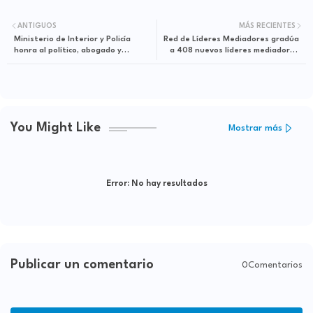
ANTIGUOS
MÁS RECIENTES
Ministerio de Interior y Policía
Red de Líderes Mediadores gradúa
honra al político, abogado y
a 408 nuevos líderes mediadores
catedrático Franklin Almeyda
comunitarios
You Might Like
Mostrar más
Error:
No hay resultados
Publicar un comentario
0Comentarios