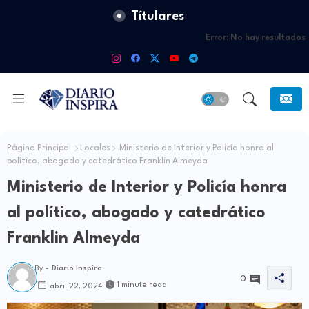
Títulares
Error:
No hay resultados
Página Principal
Locales
Ministerio de Interior y Policía honra al
político, abogado y catedrático Franklin Almeyda
Ministerio de Interior y Policía honra
al político, abogado y catedrático
Franklin Almeyda
By -
Diario Inspira
0
1 minute read
abril 22, 2024