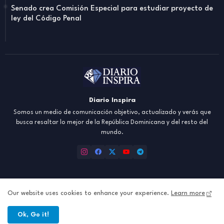
Senado crea Comisión Especial para estudiar proyecto de
ley del Código Penal
Diario Inspira
Somos un medio de comunicación objetivo, actualizado y verás que
busca resaltar lo mejor de la República Dominicana y del resto del
mundo.
Our website uses cookies to enhance your experience.
Learn more
Inicio
About
Contact us
Política de Privacidad
Ok, Go it!
All Right Reserved Copyright ©