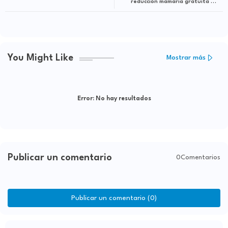
reducción mamaria gratuita de
Funva llega por primera vez a
Barahona
You Might Like
Mostrar más
Error:
No hay resultados
Publicar un comentario
0Comentarios
Publicar un comentario (0)