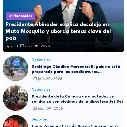
Nacionales
Presidente Abinader explica desalojo en
Mata Mosquito y aborda temas clave del
país
By -
SD
abril 28, 2025
Nacionales
Sociólogo Cándido Mercedes: El país no está
preparado para las candidaturas
independientes
julio 20, 2025
Nacionales
Presidente de la Cámara de diputados se
solidariza con víctimas de la discoteca Jet Set
abril 09, 2025
Deportes
Copa Regional Este de Boxeo Superior será