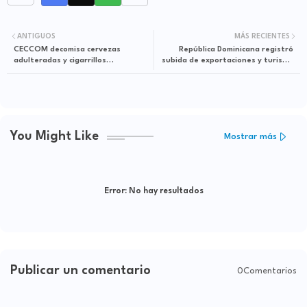
ANTIGUOS
MÁS RECIENTES
CECCOM decomisa cervezas
República Dominicana registró
adulteradas y cigarrillos
subida de exportaciones y turismo
contrabandeados en operativo
en el primer cuatrimestre
realizado en Santo Domingo Este
You Might Like
Mostrar más
Error:
No hay resultados
Publicar un comentario
0Comentarios