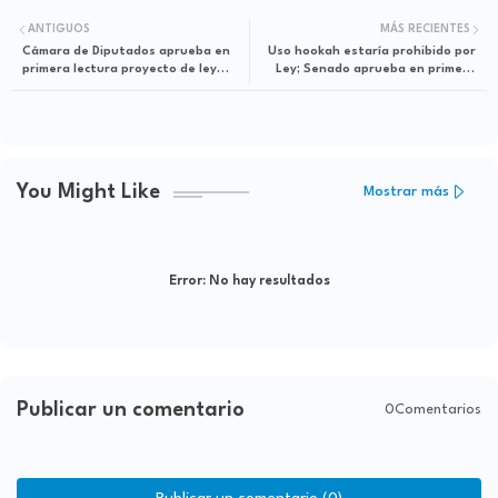
ANTIGUOS
MÁS RECIENTES
Cámara de Diputados aprueba en
Uso hookah estaría prohibido por
primera lectura proyecto de ley
Ley; Senado aprueba en primera
sobre Centros Logísticos
lectura un proyecto
You Might Like
Mostrar más
Error:
No hay resultados
Publicar un comentario
0Comentarios
Publicar un comentario (0)