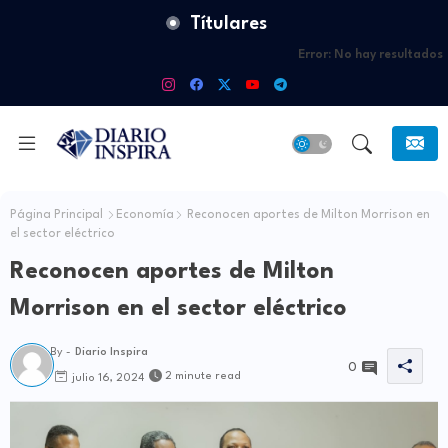
Títulares
Error:
No hay resultados
Página Principal
Economía
Reconocen aportes de Milton Morrison en
el sector eléctrico
Reconocen aportes de Milton
Morrison en el sector eléctrico
By -
Diario Inspira
0
2 minute read
julio 16, 2024