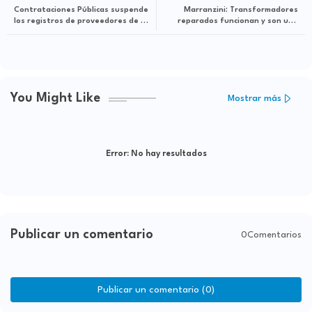
Contrataciones Públicas suspende
Marranzini: Transformadores
los registros de proveedores de 22
reparados funcionan y son una
legisladores electos
solución válida de emergencia
You Might Like
Mostrar más
Error:
No hay resultados
Publicar un comentario
0Comentarios
Publicar un comentario (0)