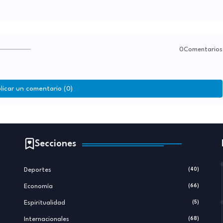
0Comentarios
licar un comentario (0)
Secciones
Deportes
(40)
Economía
(66)
Espiritualidad
(5)
Internacionales
(68)