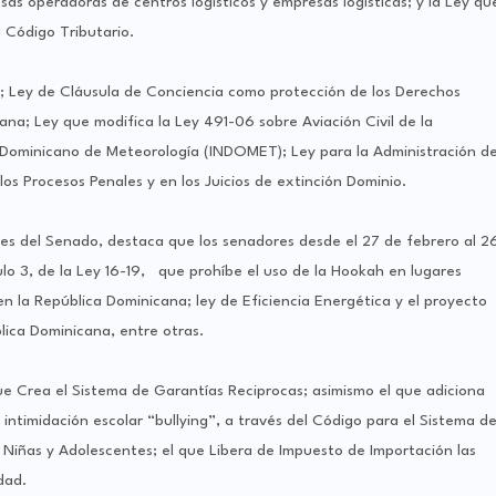
sas operadoras de centros logísticos y empresas logísticas; y la Ley qu
l Código Tributario.
; Ley de Cláusula de Conciencia como protección de los Derechos
ana; Ley que modifica la Ley 491-06 sobre Aviación Civil de la
o Dominicano de Meteorología (INDOMET); Ley para la Administración d
s Procesos Penales y en los Juicios de extinción Dominio.
es del Senado, destaca que los senadores desde el 27 de febrero al 2
ulo 3, de la Ley 16-19, que prohíbe el uso de la Hookah en lugares
en la República Dominicana; ley de Eficiencia Energética y el proyecto
lica Dominicana, entre otras.
e Crea el Sistema de Garantías Reciprocas; asimismo el que adiciona
o intimidación escolar “bullying”, a través del Código para el Sistema d
Niñas y Adolescentes; el que Libera de Impuesto de Importación las
dad.