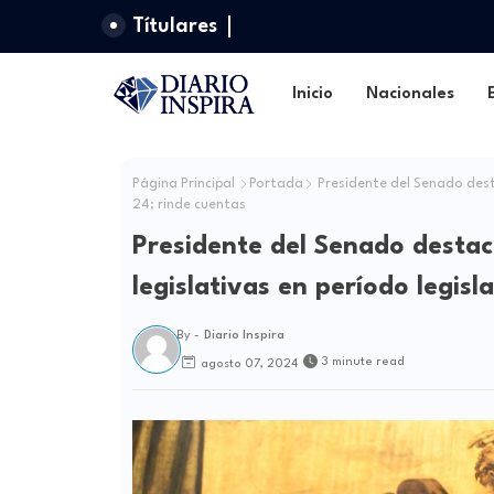
Títulares
Inicio
Nacionales
Página Principal
Portada
Presidente del Senado desta
24; rinde cuentas
Presidente del Senado destac
legislativas en período legis
By -
Diario Inspira
3 minute read
agosto 07, 2024