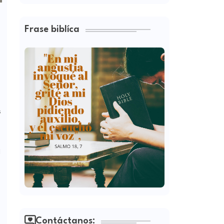
Frase biblíca
s
l
Contáctanos: