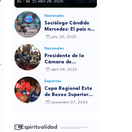
e
By -
SD
abril 28, 2025
Nacionales
Sociólogo Cándido
Mercedes: El país no
está preparado para
julio 20, 2025
e
las candidaturas
independientes
Nacionales
Presidente de la
Cámara de
6
diputados se
abril 09, 2025
solidariza con
víctimas de la
Deportes
discoteca Jet Set
Copa Regional Este
de Boxeo Superior
será inaugurada este
noviembre 07, 2024
viernes en Sabana
e
Grande de Boyá
Espiritualidad