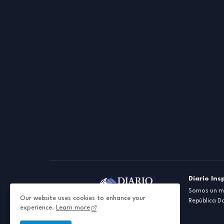
Diario Ins
Somos un me
Our website uses cookies to enhance your
República D
experience.
Learn more