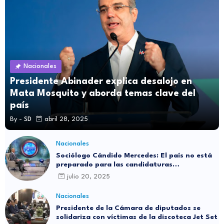
Nacionales
Presidente Abinader explica desalojo en
Mata Mosquito y aborda temas clave del
país
By -
SD
abril 28, 2025
Nacionales
Sociólogo Cándido Mercedes: El país no está
preparado para las candidaturas
independientes
julio 20, 2025
Nacionales
Presidente de la Cámara de diputados se
solidariza con víctimas de la discoteca Jet Set