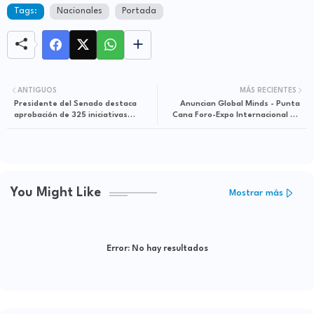
Tags:
Nacionales
Portada
ANTIGUOS
MÁS RECIENTES
Presidente del Senado destaca
Anuncian Global Minds - Punta
aprobación de 325 iniciativas
Cana Foro-Expo Internacional de
legislativas en período legislativo
Autores y Escritores
2023-24; rinde cuentas
You Might Like
Mostrar más
Error:
No hay resultados