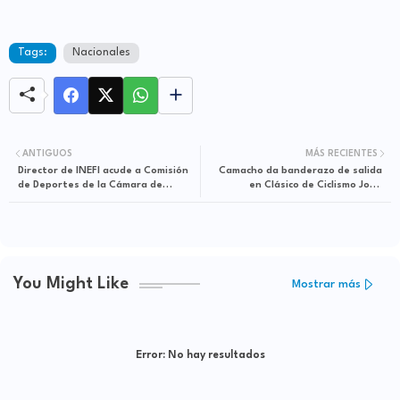
Tags:
Nacionales
ANTIGUOS
MÁS RECIENTES
Director de INEFI acude a Comisión
Camacho da banderazo de salida
de Deportes de la Cámara de
en Clásico de Ciclismo John
Diputados y explica trabajo a favor
Figueroa
de deporte escolar
You Might Like
Mostrar más
Error:
No hay resultados