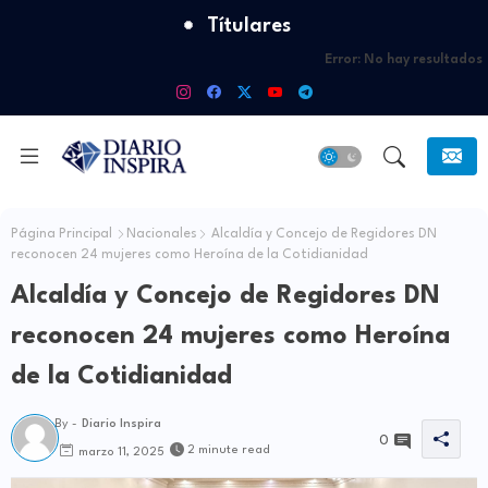
Títulares
Error:
No hay resultados
Página Principal
Nacionales
Alcaldía y Concejo de Regidores DN
reconocen 24 mujeres como Heroína de la Cotidianidad
Alcaldía y Concejo de Regidores DN
reconocen 24 mujeres como Heroína
de la Cotidianidad
By -
Diario Inspira
0
2 minute read
marzo 11, 2025