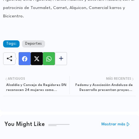
patrocinio de Tourmalet, Carnet, Alquicon, Comercial karros y
Bicicentro.
Tags:
Deportes
ANTIGUOS
MÁS RECIENTES
Alcaldía y Concejo de Regidores DN
Fedomu y Asociación Andaluza de
reconocen 24 mujeres como
Desarrollo presentan proyecto
Heroína de la Cotidianidad
beneficiará municipios Región Yuma
You Might Like
Mostrar más