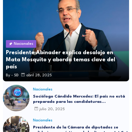
Nacionales
Presidente Abinader explica desalojo en
Mata Mosquito y aborda temas clave del
país
By -
SD
abril 28, 2025
Nacionales
Sociólogo Cándido Mercedes: El país no está
preparado para las candidaturas
independientes
julio 20, 2025
Nacionales
Presidente de la Cámara de diputados se