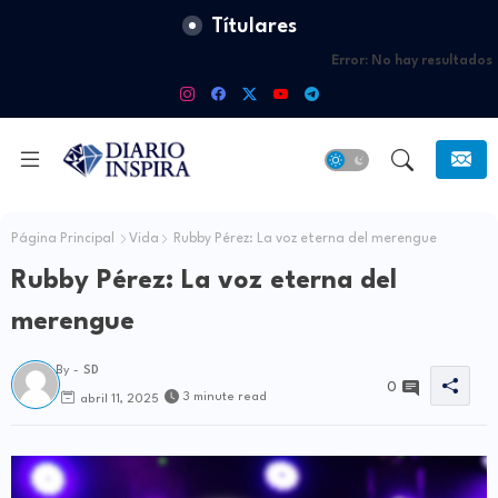
Títulares
Error:
No hay resultados
Página Principal
Vida
Rubby Pérez: La voz eterna del merengue
Rubby Pérez: La voz eterna del
merengue
By -
SD
0
3 minute read
abril 11, 2025