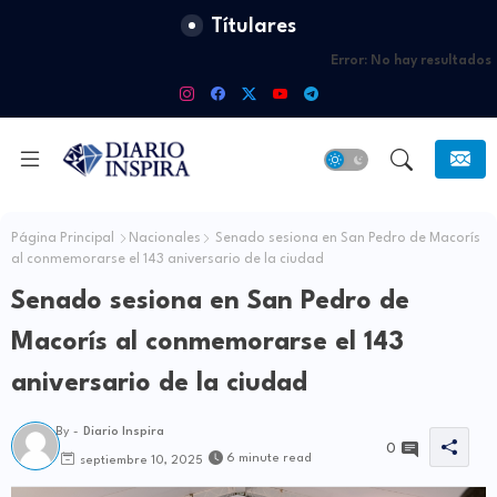
Títulares
Error:
No hay resultados
Página Principal
Nacionales
Senado sesiona en San Pedro de Macorís
al conmemorarse el 143 aniversario de la ciudad
Senado sesiona en San Pedro de
Macorís al conmemorarse el 143
aniversario de la ciudad
By -
Diario Inspira
0
6 minute read
septiembre 10, 2025