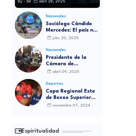
By -
SD
abril 28, 2025
Nacionales
Sociólogo Cándido
Mercedes: El país no
está preparado para
julio 20, 2025
las candidaturas
independientes
Nacionales
Presidente de la
Cámara de
diputados se
abril 09, 2025
solidariza con
víctimas de la
Deportes
discoteca Jet Set
Copa Regional Este
de Boxeo Superior
será inaugurada este
noviembre 07, 2024
viernes en Sabana
Grande de Boyá
Espiritualidad