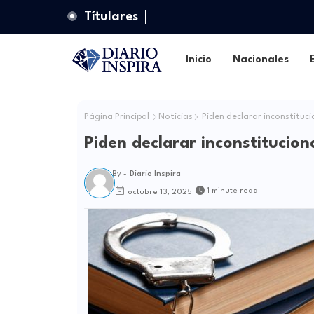
Títulares
Inicio
Nacionales
Página Principal
Noticias
Piden declarar inconstituci
Piden declarar inconstitucion
By -
Diario Inspira
1 minute read
octubre 13, 2025