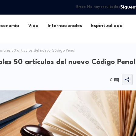
Sígue
Error:
No hay resultados
Economía
Vida
Internacionales
Espiritualidad
onales 50 artículos del nuevo Código Penal
ales 50 artículos del nuevo Código Penal
0