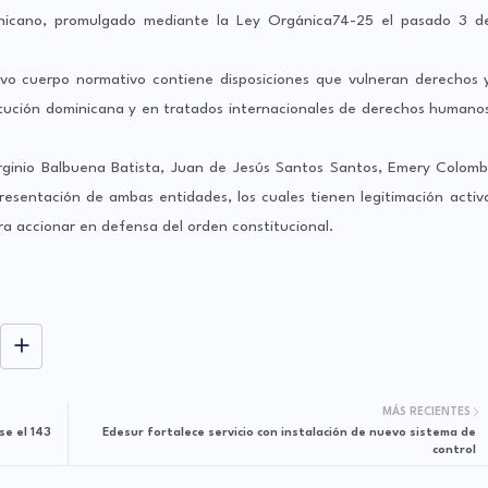
inicano, promulgado mediante la Ley Orgánica74-25 el pasado 3 d
uevo cuerpo normativo contiene disposiciones que vulneran derechos 
itución dominicana y en tratados internacionales de derechos humano
Virginio Balbuena Batista, Juan de Jesús Santos Santos, Emery Colomb
resentación de ambas entidades, los cuales tienen legitimación activ
ra accionar en defensa del orden constitucional.
MÁS RECIENTES
e el 143
Edesur fortalece servicio con instalación de nuevo sistema de
control