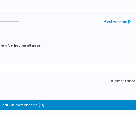
Mostrar más
ror:
No hay resultados
0Comentarios
licar un comentario (0)