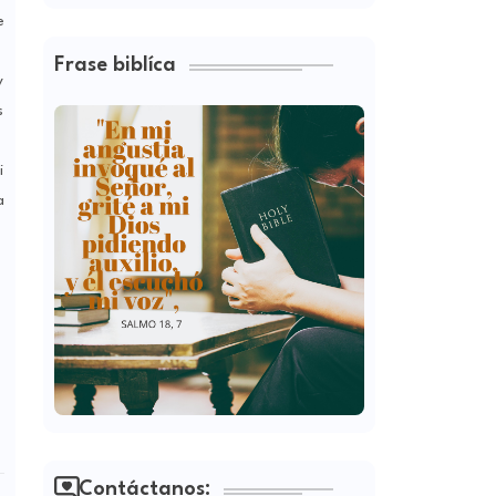
e
Frase biblíca
y
s
i
a
Contáctanos: