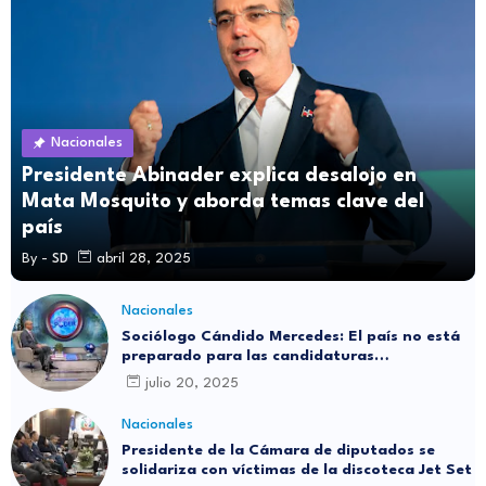
Nacionales
Presidente Abinader explica desalojo en
Mata Mosquito y aborda temas clave del
país
By -
SD
abril 28, 2025
Nacionales
Sociólogo Cándido Mercedes: El país no está
preparado para las candidaturas
independientes
julio 20, 2025
Nacionales
Presidente de la Cámara de diputados se
solidariza con víctimas de la discoteca Jet Set