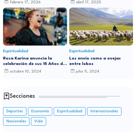
abril: ¿por qué cambia de
este Jueves Santo?
febrero 17, 2026
abril 17, 2025
fecha cada año?
Espiritualidad
Espiritualidad
Rosa Karina anuncia la
Los envío como a ovejas
celebración de sus 15 Años de
entre lobos
Carrera Musical con Gran
octubre 10, 2024
julio 11, 2024
Concierto en Santo Domingo
Secciones
Deportes
Economía
Espiritualidad
Internacionales
Nacionales
Vida