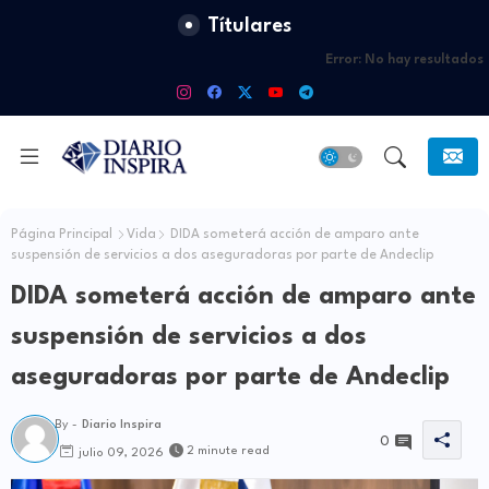
Títulares
Error:
No hay resultados
Página Principal
Vida
DIDA someterá acción de amparo ante
suspensión de servicios a dos aseguradoras por parte de Andeclip
DIDA someterá acción de amparo ante
suspensión de servicios a dos
aseguradoras por parte de Andeclip
By -
Diario Inspira
0
2 minute read
julio 09, 2026