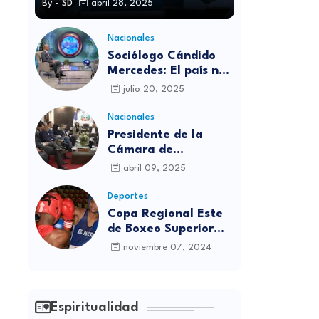
By -
SD
abril 28, 2025
Nacionales
Sociólogo Cándido
Mercedes: El país no
está preparado para
julio 20, 2025
las candidaturas
independientes
Nacionales
Presidente de la
Cámara de
diputados se
abril 09, 2025
solidariza con
víctimas de la
Deportes
discoteca Jet Set
Copa Regional Este
de Boxeo Superior
será inaugurada este
noviembre 07, 2024
viernes en Sabana
Grande de Boyá
Espiritualidad