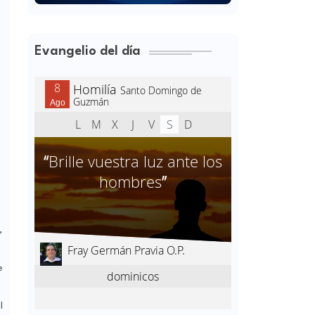
Evangelio del día
,
e
l