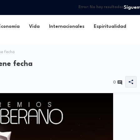
Sígue
Error:
No hay resultados
Economía
Vida
Internacionales
Espiritualidad
ne fecha
ene fecha
0