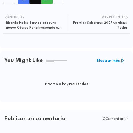
ANTIGUOS
MÁS RECIENTES
Ricardo De los Santos asegura
Premios Soberano 2027 ya tiene
nuevo Código Penal responde a
fecha
demandas de la sociedad de hoy,
pero reconoce el derecho a
impugnar
You Might Like
Mostrar más
Error:
No hay resultados
Publicar un comentario
0Comentarios