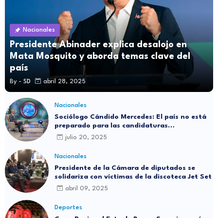
Nacionales
Presidente Abinader explica desalojo en
Mata Mosquito y aborda temas clave del
país
By -
SD
abril 28, 2025
Nacionales
Sociólogo Cándido Mercedes: El país no está
preparado para las candidaturas
independientes
julio 20, 2025
Nacionales
Presidente de la Cámara de diputados se
solidariza con víctimas de la discoteca Jet Set
abril 09, 2025
Deportes